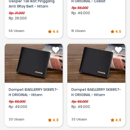
Gesper Tali Ikat Pinggang
H ORIGINAL - Coklat
Anti XRay Belt - Hitam
Rp. 56.000
Rp. 31.000
Rp. 49.000
Rp. 26.000
56 Ulasan
19 Ulasan
4.6
4.5
Dompet BAELLERRY SK8857-
Dompet BAELLERRY SK8857-
H ORIGINAL - Hitam
H ORIGINAL - Hitam
Rp. 56.000
Rp. 56.000
Rp. 49.000
Rp. 49.000
33 Ulasan
33 Ulasan
4.8
4.8