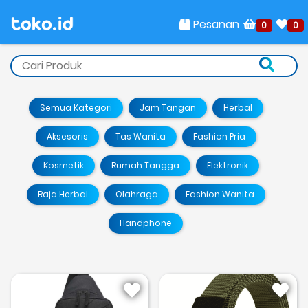
Pesanan
0
0
Semua Kategori
Jam Tangan
Herbal
Aksesoris
Tas Wanita
Fashion Pria
Kosmetik
Rumah Tangga
Elektronik
Raja Herbal
Olahraga
Fashion Wanita
Handphone