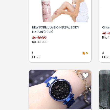
NEW FORMULA BIO HERBAL BODY
Chan
LOTION (PS02)
Rp. 5
Rp. 50.000
Rp. 4
Rp. 43.000
1
2
5
Ulasan
Ulasa