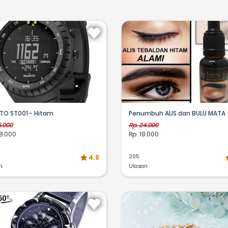
TO ST001 - Hitam
Penumbuh ALIS dan BULU MATA
5.000
Rp. 24.000
8.000
Rp. 19.000
205
4.8
n
Ulasan