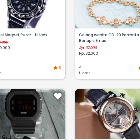
el Magnet Putar - Hitam
Gelang wanita GD-29 Permata
Berlapis Emas
6.000
9.000
Rp. 37.000
Rp. 32.000
3
5
n
Ulasan