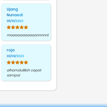
Ujang
Nunaedi
05/10/2022
maaaaaaaaaaannnnnttttaaaapppppppppp
roja
03/09/2022
alhamdulillah cepat
sampai