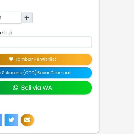
mbeli
Tambah ke Wishlist
li Sekarang (COD) Bayar Ditempat
Beli via WA