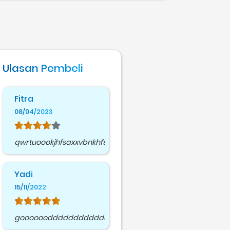
Ulasan Pembeli
Fitra
08/04/2023
qwrtuoookjhfsaxxvbnkhfseuijdadch
Yadi
15/11/2022
goooooodddddddddddddddddddddddddd