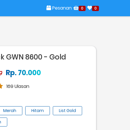
Pesanan
0
0
k GWN 8600 - Gold
Rp. 70.000
0
169 Ulasan
Merah
Hitam
List Gold
h