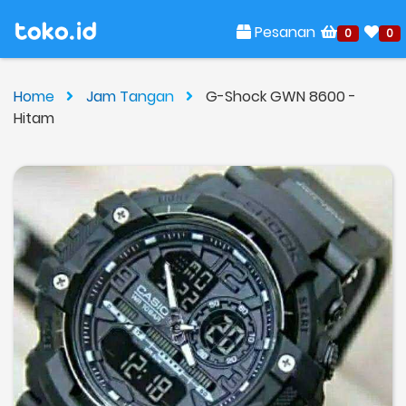
Pesanan
0
0
Home
Jam Tangan
G-Shock GWN 8600 -
Hitam