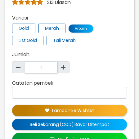
213 Ulasan
Variasi
Gold
Merah
Hitam
List Gold
Tali Merah
Jumlah
Catatan pembeli
Tambah ke Wishlist
Beli Sekarang (COD) Bayar Ditempat